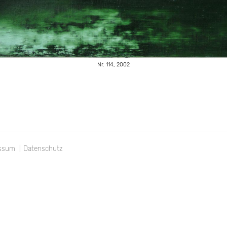
Nr. 114, 2002
gation
ssum
Datenschutz