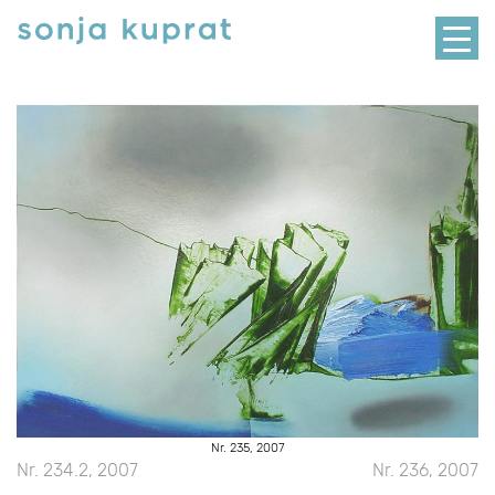
Skip
to
content
Nr. 235, 2007
Beitragsnavigation
Nr. 234.2, 2007
Nr. 236, 2007