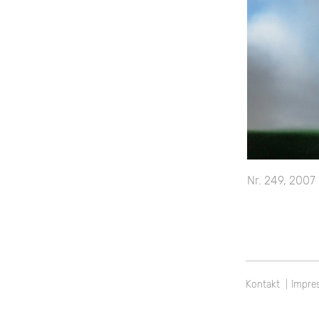
Beitragsnavi
Nr. 249, 2007
Kontakt
Impre