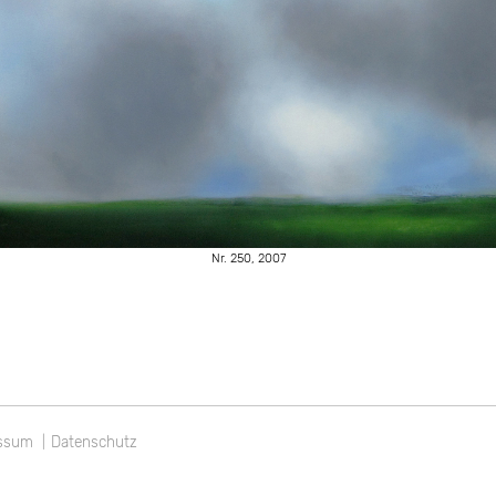
Nr. 250, 2007
gation
ssum
Datenschutz