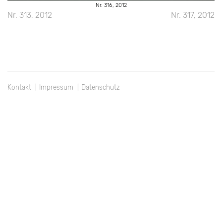
Nr. 316, 2012
Beitragsnavigation
Nr. 313, 2012
Nr. 317, 2012
Kontakt
Impressum
Datenschutz