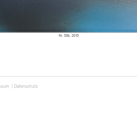
Nr. 336, 2013
gation
ssum
Datenschutz