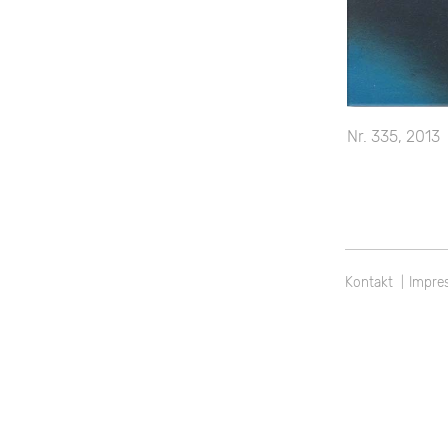
Beitragsnavi
Nr. 335, 2013
Kontakt
Impre