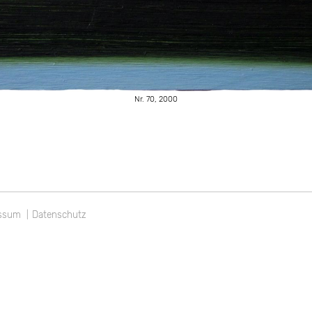
Nr. 70, 2000
gation
ssum
Datenschutz